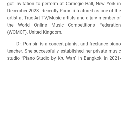
got invitation to perform at Carnegie Hall, New York in
December 2023. Recently Pornsiri featured as one of the
artist at True Art TV/Music artists and a jury member of
the World Online Music Competitions Federation
(WOMCF), United Kingdom.
Dr. Pornsiri is a concert pianist and freelance piano
teacher. She successfully established her private music
studio “Piano Studio by Kru Wan” in Bangkok. In 2021-
2022 her students became a Top Prize Winners and
Grand Prix award from numerous competitions such as
International Youth Music Competition (IYMC), Atlanta
USA, Vienna Virtuoso Music Competition, European
Classical Music Competition (ECM), Global genius,
Cambridge Music, London Young Musicians, alongside
with London and Paris Grand Prize virtuosos.
Moreover, her students successively received the
highest score from ABRSM and Trinity examinations.