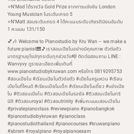
⭐️N’Mod ได้รางวัล Gold Prize จากการแข่งขัน London
Young Musician ในระดับเกรด 5
⭐️N’Matt สอบระดับเกรด 4 ได้คะแนนระดับเกียรตินิยมอันดับ
1 คะแนน 131/150
💕🎶 Welcome to Pianostudio by Kru Wan – we make a
future pianist🎹🎵เราสอนเปียโนอย่างมีคุณภาพ ตัวต่อตัว
มาตรฐานยุโรปทุกระดับทุกช่วงวัย🎼 ติดต่อสอบถาม LINE :
Wanvyvy ดูรายละเอียดเพิ่มเติมที่
www.pianostudiobykruwan.com หรือโทร 0819295753
#สอนเปียโน #เรียนเปียโนตัวต่อตัว #เปียโนครูแหวน #เรียน
เปียโนที่ไหนดี #เรียนเปียโนเด็ก #เรียนเปียโนเดี่ยว #แข่งเปีย
โน #ติวสอบเปียโน #ติวสอบเปียโนรอยัล #ติวสอบเปียโนทริ
นิติ #ติวสอบroyal #ติวสอบtrinity #เพิ่มคะแนนสอบเปียโน
#privatepianoclass #reviewpiano #pianobangkok
#pianostudiobykruwan #pianoclass
#pianostudiothailand #pianocourses #kruwanpiano
#abrsm #royalpiano #royalpianoexam