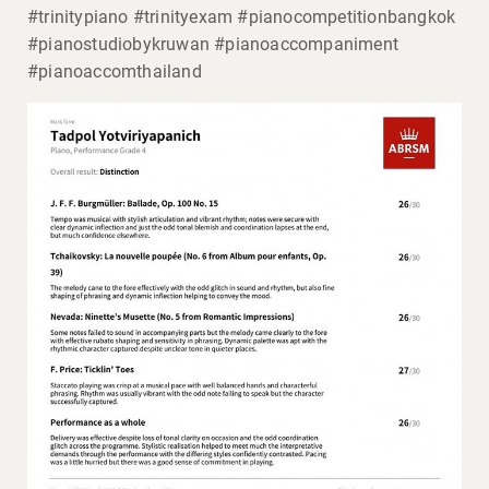
#trinitypiano #trinityexam #pianocompetitionbangkok
#pianostudiobykruwan #pianoaccompaniment
#pianoaccomthailand